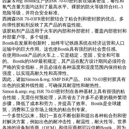
西蒙＆reg; Bostik生产的ISR 70-03密封胶在烟雾密度，毒性和
氧气含量方面均达到了最高水平。裸胶的防火等级符合HL-3
危险等级，并符合安全标准。
西姆森ISR 70-03FR密封胶结合了粘合剂和密封胶的优点。多
向弹性胶粘剂反映了其产品的有益性能。
该胶粘剂产品适用于火车的内部和外部密封，覆盖内部密封和
外部窗户等。多个链接。
Bostik在发展和创新时，始终牢记铁路系统在经济运营和人口
运输中的巨大作用。这也使Bostik具有强烈的社会责任感。
在使用Bostik产品的火车上，它是稳定，坚固，安全和可靠
的。 Bostik的SMP最初规定，其产品在配方设计期间必须符合
严格的安全指标，并且必须在各种温度和湿度范围内保持粘合
强度，以实现高耐久性和高弹性。
因此，诸如Simson＆reg; SMP ISR产品。 ISR 70-03密封胶具有
出色的抗紫外线性能，可确保其耐湿性和耐热性。
Simon＆amp; reg; ISR 70-03密封剂在各种基材上具有很强的粘
合性能，无需任何预处理，从而省去了许多不必要的额外繁琐
步骤，降低了成本和劳力，并提高了效率。 Bostik是全球建
筑，消费和工业市场上领先的粘合剂专家。
一个多世纪以来，我们一直在不断创新和提出各种粘合剂和密
封解决方案，例如出色的耐冲击性，耐温性，耐火性等。世界
各地的设备制造商（OEM）和供应商都可以信赖Bostik，因为