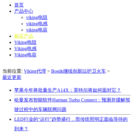
首页
产品中心
viking电阻
viking电感
viking电容
购买产品
Viking电阻
Viking电感
Viking电容
当前位置:
Viking代理
>
Bostik继续创新以护卫火车
>
最近更新
苹果今年将批量生产A14X：英特尔将如何面对它？
哈曼发布智能软件Harman Turbo Connect：预测并缓解驾
驶过程中的车辆联网问题
LED行业的“运行”趋势盛行，而传统照明正面临等待的
到来？