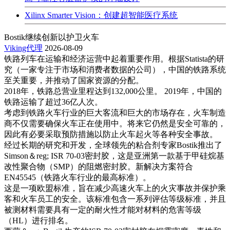
Xilinx Smarter Vision：创建超智能医疗系统
Bostik继续创新以护卫火车
Viking代理
2026-08-09
铁路列车在运输和经济运营中起着重要作用。根据Statista的研
究（一家专注于市场和消费者数据的公司），中国的铁路系统
至关重要，并推动了国家资源的分配。
2018年，铁路总营业里程达到132,000公里。 2019年，中国的
铁路运输了超过36亿人次。
考虑到铁路火车行业的巨大客流和巨大的市场存在，火车制造
商不仅需要确保火车正在使用中。将来它仍然是安全可靠的，
因此有必要采取预防措施以防止火车起火等各种安全事故。
经过长期的研究和开发，全球领先的粘合剂专家Bostik推出了
Simson＆reg; ISR 70-03密封胶，这是亚洲第一款基于甲硅烷基
改性聚合物（SMP）的阻燃密封胶。新解决方案符合
EN45545（铁路火车行业的最高标准）。
这是一项欧盟标准，旨在减少高速火车上的火灾事故并保护乘
客和火车员工的安全。该标准包含一系列评估等级标准，并且
被测材料需要具有一定的耐火性才能对材料的危害等级
（HL）进行排名。