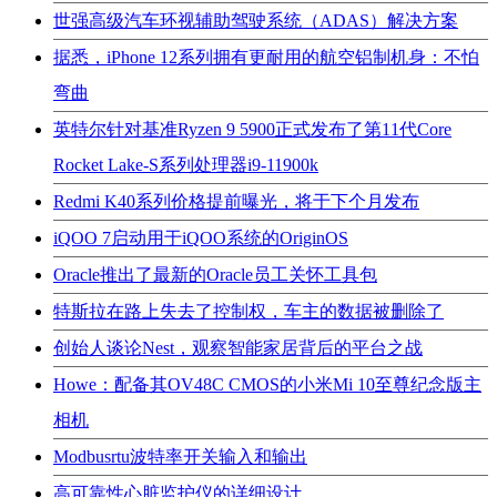
世强高级汽车环视辅助驾驶系统（ADAS）解决方案
据悉，iPhone 12系列拥有更耐用的航空铝制机身：不怕
弯曲
英特尔针对基准Ryzen 9 5900正式发布了第11代Core
Rocket Lake-S系列处理器i9-11900k
Redmi K40系列价格提前曝光，将于下个月发布
iQOO 7启动用于iQOO系统的OriginOS
Oracle推出了最新的Oracle员工关怀工具包
特斯拉在路上失去了控制权，车主的数据被删除了
创始人谈论Nest，观察智能家居背后的平台之战
Howe：配备其OV48C CMOS的小米Mi 10至尊纪念版主
相机
Modbusrtu波特率开关输入和输出
高可靠性心脏监护仪的详细设计