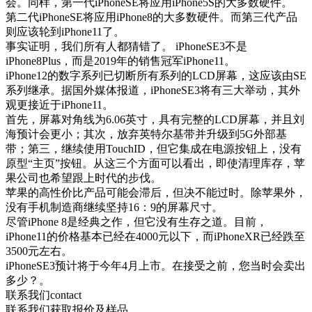
会。同样，第一代iPhoneSE将应用iPhone5S的大多数硬件。
第二代iPhoneSE将应用iPhone8的大多数硬件。而第三代产品
则应该轮到iPhone11了。
事实证明，我们所有人都猜错了。 iPhoneSE3不是
iPhone8Plus，而是2019年的销售冠军iPhone11。
iPhone12的数字系列已切断所有系列的LCD屏幕，这应该由SE
系列继承。据国外媒体报道，iPhoneSE3将有三大举动，其外
观更接近于iPhone11。
首先，屏幕对角线为6.06英寸，具有完整的LCD屏幕，并且刘
海预计会更小；其次，放弃英特尔基带并升级到5G外部基
带；第三，继续使用TouchID，但它集成在电源按钮上，没有
原型“主页”按钮。从这三个方面可以看出，即使清理库存，苹
果公司也希望跟上时代的步伐。
苹果的高性价比产品可能会滞后，但决不能过时。除苹果外，
没有手机制造商继续坚持16：9的屏幕尺寸。
尽管iPhone 8是经典之作，但它没有生存之道。目前，
iPhone11的价格基本已经在4000元以下，而iPhoneXR已经跌至
3500元左右。
iPhoneSE3预计将于今年4月上市。在接受之前，您当时会卖出
多少？。
联系我们
contact
联系我们获取报价及样品。