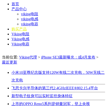
首页
产品中心
viking电阻
viking电感
viking电容
购买产品
Viking电阻
Viking电感
Viking电容
当前位置:
Viking代理
>
iPhone SE3最新曝光：或4月发布
>
最近更新
小米10至尊纪念版支持120W有线二次充电，50W无线二
次充电
飞思卡尔半导体的第三代2.4GHzIEEE®802.15.4平台
新型电子纹身可以实时监控身体特征
上市的OPPO Reno5系列是销量冠军，登上央视