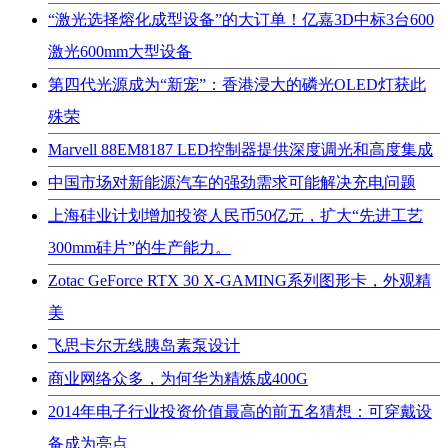
“激光选择熔化成型设备”的大订单！亿嘉3D中标3台600
激光600mm大型设备
第四代光源成为“新宠”：香港浸大的磷光OLED灯获此
殊荣
Marvell 88EM8187 LED控制器提供深度调光和高度集成
中国市场对新能源汽车的强劲需求可能解决充电问题
上海硅业计划增加投资人民币50亿元，扩大“先进工艺
300mm硅片”的生产能力。
Zotac GeForce RTX 30 X-GAMING系列图形卡，外观精
美
飞思卡尔无线胰岛素泵设计
商业网络众多，为何华为精炼成400G
2014年电子行业投资价值最高的前五名猜想：可穿戴设
备成为亮点