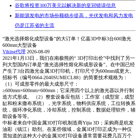
谷歌将投资300万美元以解决新的皇冠错误信息
新能源发电的市场份额稳步提高，光伏发电和风力发电
仍是江苏省的主流
“激光选择熔化成型设备”的大订单！亿嘉3D中标3台600激光
600mm大型设备
Viking代理
2026-08-09
2021年1月13日，我们在南极熊的“ 3D打印出价”中找到了另一
列大型国内订单是“激光选择性熔化和成形设备”。在中国已经
产生了3台四激光金属3D打印机，打印尺寸为600mm或更大。
招标书（编号0664-2040SUMECL88）的简要技术规格为：
（1）可成形零件的最大成形尺寸：
≥600mm×600mm×600mm；它采用四个以上的激光器以并行制
造方式形成。 （2）整套设备应包括：工作室（成型室，成型
缸和粉末撒布系统），光学系统，物料供应系统，工位转换系
统，循环净化系统，冷却系统，控制系统，数据处理软件，辅
助设备等等。
中标者来自中国金属3D打印机制造商Yijia 3D；采购商是杭发
油彩（镇江）助剂。在某些领域，金属3D打印正成为一种仅
需知道的这种大小的金属3D打印设备通常需要花费几百万个