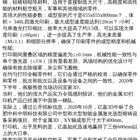
钢，钴铬钼钼等材料。适用于直接制造大尺寸，高精度和高性
能的材料航空航天，军事和其他领域的零件。
其强大的性能参数：成型室的尺寸是655x655x800mm？ ，体
积＞ 340L四激光印刷，最大成型速度能达到120cm？ /小时，
与单激光打印相比，效率大大提高了约3.5倍。可以实现大厚
度印刷（≥60μm），进一步提高了生产率，高光束质量
（M≤1.1）和细部分辨率，确保了印刷零件的成型精度和机械
性能。
打印期间重叠区域的精度偏差为≤±0.1mm，机械性能一致性与
单个激光器（≤3％）没有显着差异。风场结构的优化设计可
确保有效去除烟雾，灰尘和飞溅物。
在均匀打印全幅零件时，它们会通过严格的校准，以确保零件
和零件，批次和批次以及设备与设备之间的一致性。 2020年
下半年，南极熊曾当场访问宜家3D。
当时，他们的强大产品实力令我感到惊讶。他们的金属3D打
印机产品已经属于中国第一梯队。
实际上，通过公开招标信息，2020年10月，亿嘉3D中标了合
肥中科中明科技有限公司中型和大型智能金属激光选型熔铸设
备采购项目。对于金属3D，XY轴成形尺寸大于400mm。
打印机。出乎意料的是，亿嘉如此迅速地赢得了三份600mm以
上的大订单。
随着中国乃至全球航空航天，军事工业和其他工业应用的强劲