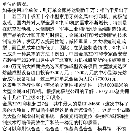
单位的情况。
如果使用3个单位，则订单金额将达到数千万；相当于卖出了
十二甚至四十或五十个小型家用牙科金属3D打印机。南极熊
发现，国内外对大型金属3D打印机的需求不断增长，特别是
在航空发动机，火箭制造，军事工业和能源等高端制造领域。
新产品的设计和开发与时俱进，金属3D打印考虑到新的技术
制造方法，发现可以提高性能，减轻重量，大大缩短制造成
型，而且总成本也降低了。因此，在某些制造领域，3D打印
已成为一种急需的方法！例如，中国金属3D打印专家西安安·
布赖特于2020年11月中标了北京动力机械研究所的招标项目：
3300万元的大幅面激光选区熔炼成型设备项目;大型激光选区
熔融成型设备项目投资3300万元； 1300万元的中小型激光熔
合成型设备项目；这三笔订单总金额为人民币7900万元。
这表明下游行业客户需求的坚定性和紧迫性！超过600毫米的
大型金属3D打印机。根据南极熊公司的了解，Easy 3D总共拥
有十几种工业级3D打印设备。
金属3D打印机超过7台，其中最大的是EP-M650（这次中标了
袁的大项目，南极熊不确定这是否是该设备）。这是一个四激
光大型金属增材制造系统！多激光精确定位+拼接区域精确控
制技术可确保高效生产和统一稳定的打印质量。
它可以印刷钛合金，铝合金，镍基高温合金，模具钢，不锈