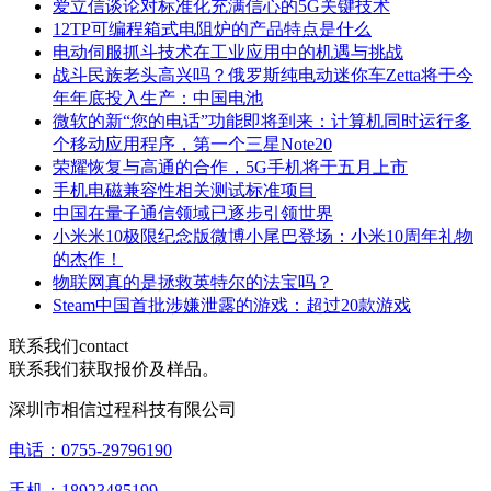
爱立信谈论对标准化充满信心的5G关键技术
12TP可编程箱式电阻炉的产品特点是什么
电动伺服抓斗技术在工业应用中的机遇与挑战
战斗民族老头高兴吗？俄罗斯纯电动迷你车Zetta将于今
年年底投入生产：中国电池
微软的新“您的电话”功能即将到来：计算机同时运行多
个移动应用程序，第一个三星Note20
荣耀恢复与高通的合作，5G手机将于五月上市
手机电磁兼容性相关测试标准项目
中国在量子通信领域已逐步引领世界
小米米10极限纪念版微博小尾巴登场：小米10周年礼物
的杰作！
物联网真的是拯救英特尔的法宝吗？
Steam中国首批涉嫌泄露的游戏：超过20款游戏
联系我们
contact
联系我们获取报价及样品。
深圳市相信过程科技有限公司
电话：0755-29796190
手机：18923485199