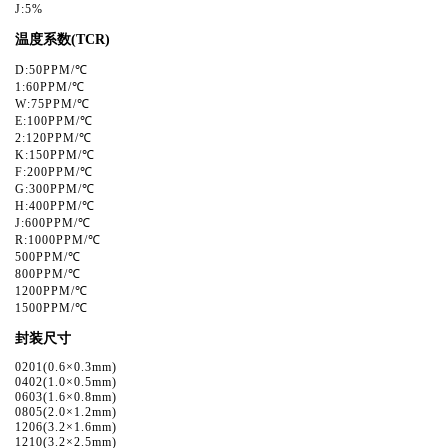
J:5%
温度系数(TCR)
D:50PPM/℃
1:60PPM/℃
W:75PPM/℃
E:100PPM/℃
2:120PPM/℃
K:150PPM/℃
F:200PPM/℃
G:300PPM/℃
H:400PPM/℃
J:600PPM/℃
R:1000PPM/℃
500PPM/℃
800PPM/℃
1200PPM/℃
1500PPM/℃
封装尺寸
0201(0.6×0.3mm)
0402(1.0×0.5mm)
0603(1.6×0.8mm)
0805(2.0×1.2mm)
1206(3.2×1.6mm)
1210(3.2×2.5mm)