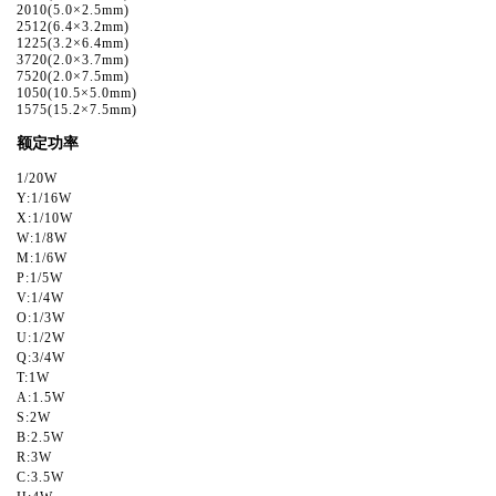
2010(5.0×2.5mm)
2512(6.4×3.2mm)
1225(3.2×6.4mm)
3720(2.0×3.7mm)
7520(2.0×7.5mm)
1050(10.5×5.0mm)
1575(15.2×7.5mm)
额定功率
1/20W
Y:1/16W
X:1/10W
W:1/8W
M:1/6W
P:1/5W
V:1/4W
O:1/3W
U:1/2W
Q:3/4W
T:1W
A:1.5W
S:2W
B:2.5W
R:3W
C:3.5W